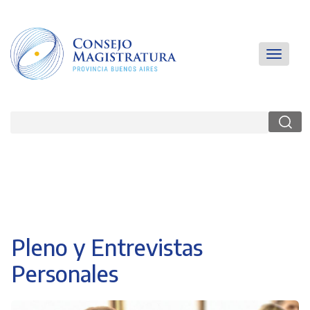
Pasar
al
contenido
principal
Main
Toggle
navigatio
navigati
Buscar
Pleno y Entrevistas
Personales