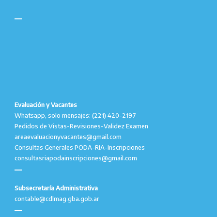
Evaluación y Vacantes
Whatsapp, solo mensajes: (221) 420-2197
Pedidos de Vistas-Revisiones-Validez Examen
areaevaluacionyvacantes@gmail.com
Consultas Generales PODA-RIA-Inscripciones
consultasriapodainscripciones@gmail.com
Subsecretaría Administrativa
contable@cdlmag.gba.gob.ar