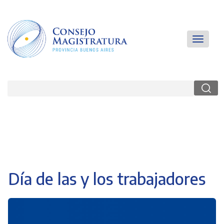
Pasar
al
contenido
principal
Main
Toggle
navigatio
navigati
Buscar
Día de las y los trabajadores