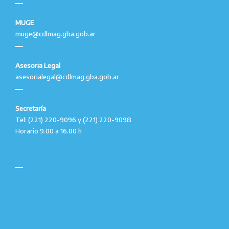
MUGE
muge@cdlmag.gba.gob.ar
Asesoria Legal
asesorialegal@cdlmag.gba.gob.ar
Secretaría
Tel: (221) 220-9096 y (221) 220-9098
Horario 9.00 a 16.00 h