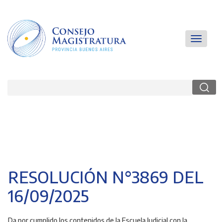
Pasar
al
contenido
principal
Main
Toggle
navigatio
navigati
Buscar
RESOLUCIÓN N°3869 DEL
16/09/2025
Da por cumplido los contenidos de la Escuela Judicial
con la