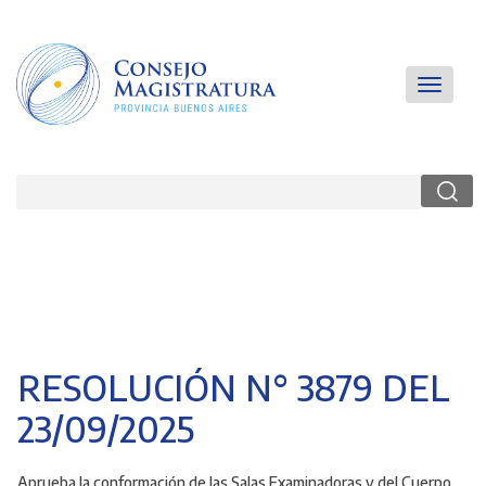
Pasar
al
contenido
principal
Main
Toggle
navigatio
navigati
Buscar
RESOLUCIÓN N° 3879 DEL
23/09/2025
Aprueba la conformación de las Salas Examinadoras y del Cuerpo