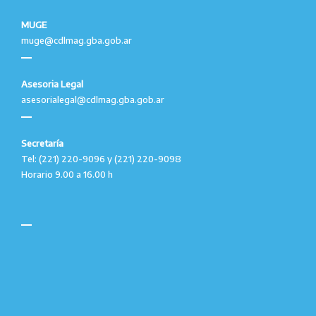
MUGE
muge@cdlmag.gba.gob.ar
Asesoria Legal
asesorialegal@cdlmag.gba.gob.ar
Secretaría
Tel: (221) 220-9096 y (221) 220-9098
Horario 9.00 a 16.00 h