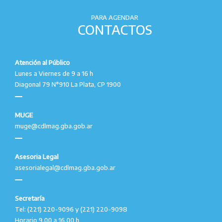
PARA AGENDAR
CONTACTOS
Atención al Público
Lunes a Viernes de 9 a 16 h
Diagonal 79 N°910 La Plata, CP 1900
MUGE
muge@cdlmag.gba.gob.ar
Asesoria Legal
asesorialegal@cdlmag.gba.gob.ar
Secretaría
Tel: (221) 220-9096 y (221) 220-9098
Horario 9.00 a 16.00 h