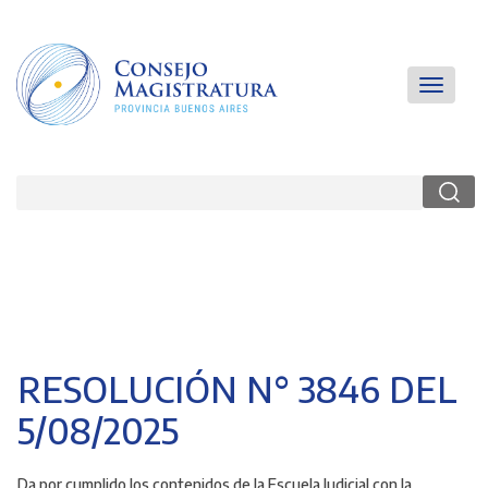
Pasar
al
contenido
principal
Main
Toggle
navigatio
navigati
Buscar
RESOLUCIÓN N° 3846 DEL
5/08/2025
Da por cumplido los contenidos de la Escuela Judicial
con la