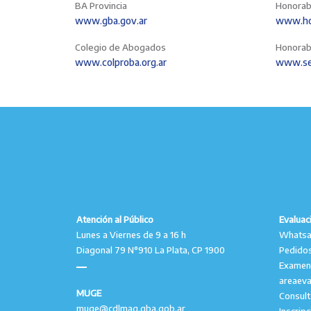
BA Provincia
Honorab
www.gba.gov.ar
www.hcd
Colegio de Abogados
Honorab
www.colproba.org.ar
www.se
Atención al Público
Evaluac
Lunes a Viernes de 9 a 16 h
Whatsap
Diagonal 79 N°910 La Plata, CP 1900
Pedidos
Examen
areaev
MUGE
Consul
muge@cdlmag.gba.gob.ar