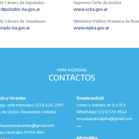
le Cámara de Diputados
Suprema Corte de Justicia
iputados-ba.gov.ar
www.scba.gov.ar
le Cámara de Senadores
Ministerio Público Provincia de Bu
nado-ba.gov.ar
www.mpba.gov.ar
PARA AGENDAR
CONTACTOS
ión y Vacantes
Escuela Judicial
p, solo mensajes: (221) 420-2197
Lunes a Viernes de 8 a 15 h
 de Vistas-Revisiones-Validez
WhatsApp: (221) 573-9542
escuelajudicialpba@gmail.com
aluacionyvacantes@gmail.com
tas Generales PODA-RIA-
Informática