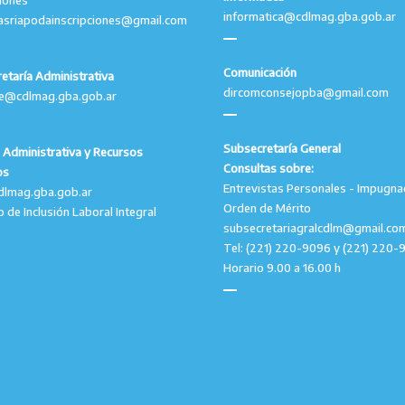
ciones
informatica@cdlmag.gba.gob.ar
asriapodainscripciones@gmail.com
Comunicación
etaría Administrativa
dircomconsejopba@gmail.com
le@cdlmag.gba.gob.ar
Subsecretaría General
 Administrativa y Recursos
Consultas sobre:
os
Entrevistas Personales - Impugna
dlmag.gba.gob.ar
Orden de Mérito
o de Inclusión Laboral Integral
subsecretariagralcdlm@gmail.co
Tel: (221) 220-9096 y (221) 220-
Horario 9.00 a 16.00 h