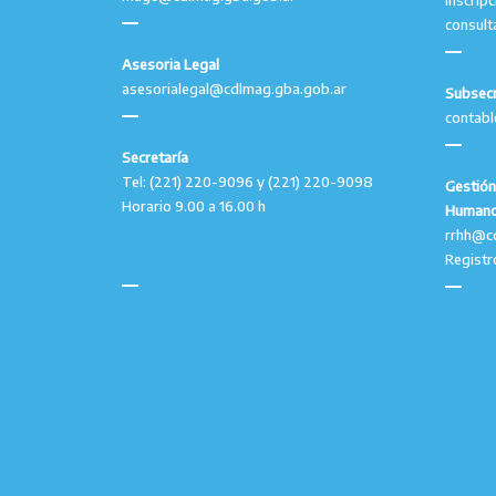
Inscrip
consult
Asesoria Legal
asesorialegal@cdlmag.gba.gob.ar
Subsecr
contab
Secretaría
Tel: (221) 220-9096 y (221) 220-9098
Gestión
Horario 9.00 a 16.00 h
Human
rrhh@c
Registr