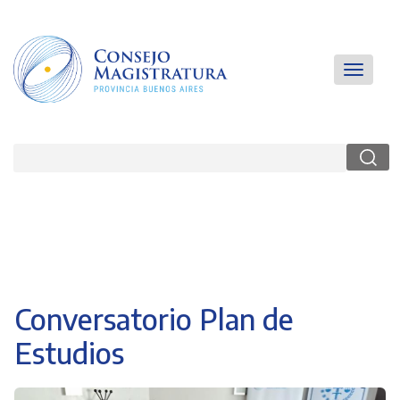
Pasar
al
contenido
principal
Main
Toggle
navigatio
navigati
Buscar
Conversatorio Plan de
Estudios