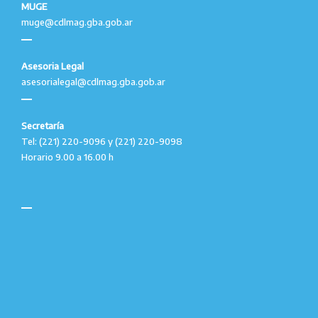
MUGE
muge@cdlmag.gba.gob.ar
Asesoria Legal
asesorialegal@cdlmag.gba.gob.ar
Secretaría
Tel: (221) 220-9096 y (221) 220-9098
Horario 9.00 a 16.00 h