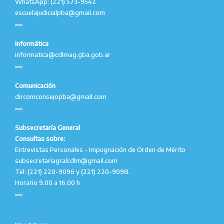
WhatsApp: (221) 573-9542
escuelajudicialpba@gmail.com
Informática
informatica@cdlmag.gba.gob.ar
Comunicación
dircomconsejopba@gmail.com
Subsecretaría General
Consultas sobre:
Entrevistas Personales - Impugnación de Orden de Mérito
subsecretariagralcdlm@gmail.com
Tel: (221) 220-9096 y (221) 220-9098.
Horario 9.00 a 16.00 h