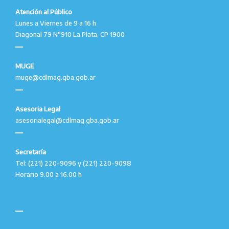
Atención al Público
Lunes a Viernes de 9 a 16 h
Diagonal 79 N°910 La Plata, CP 1900
MUGE
muge@cdlmag.gba.gob.ar
Asesoria Legal
asesorialegal@cdlmag.gba.gob.ar
Secretaría
Tel: (221) 220-9096 y (221) 220-9098
Horario 9.00 a 16.00 h