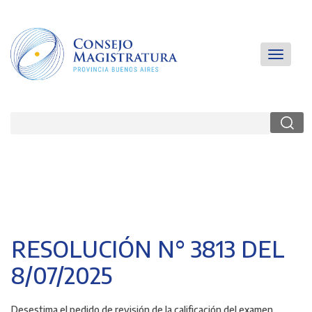
Pasar
al
contenido
principal
Main
Toggle
navigatio
navigati
Buscar
RESOLUCIÓN N° 3813 DEL
8/07/2025
Desestima el pedido de revisión
de la calificación del examen