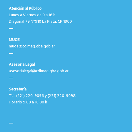
Atención al Público
Lunes a Viernes de 9 a 16 h
Diagonal 79 N°910 La Plata, CP 1900
MUGE
muge@cdlmag.gba.gob.ar
Asesoria Legal
asesorialegal@cdlmag.gba.gob.ar
Secretaría
Tel: (221) 220-9096 y (221) 220-9098
Horario 9.00 a 16.00 h