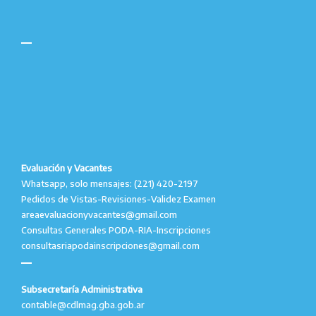
Evaluación y Vacantes
Whatsapp, solo mensajes: (221) 420-2197
Pedidos de Vistas-Revisiones-Validez Examen
areaevaluacionyvacantes@gmail.com
Consultas Generales PODA-RIA-Inscripciones
consultasriapodainscripciones@gmail.com
Subsecretaría Administrativa
contable@cdlmag.gba.gob.ar