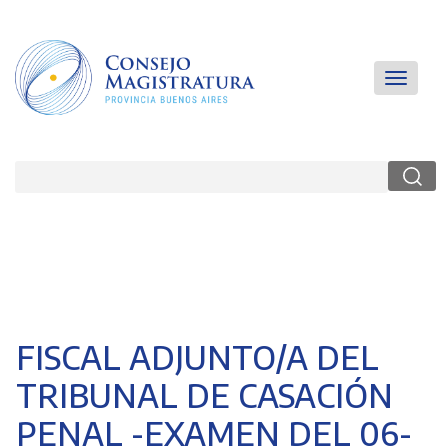
Pasar
al
contenido
principal
Main
Toggle
navigatio
navigati
Buscar
FISCAL ADJUNTO/A DEL
TRIBUNAL DE CASACIÓN
PENAL -EXAMEN DEL 06-