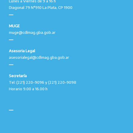
Lunes a Viernes de 9 a 16 h
Diagonal 79 N°910 La Plata, CP 1900
MUGE
muge@cdlmag.gba.gob.ar
Asesoria Legal
asesorialegal@cdlmag.gba.gob.ar
Secretaría
Tel: (221) 220-9096 y (221) 220-9098
Horario 9.00 a 16.00 h